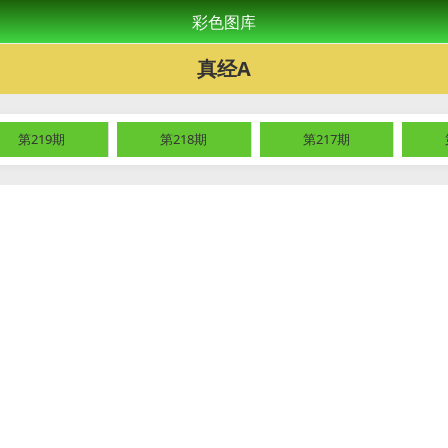
彩色图库
真经A
第219期
第218期
第217期