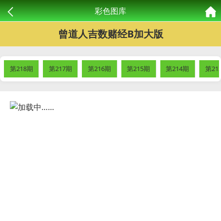
彩色图库
曾道人吉数赌经B加大版
第218期
第217期
第216期
第215期
第214期
第21