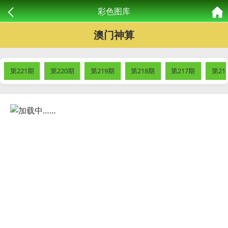
彩色图库
澳门神算
第221期
第220期
第219期
第218期
第217期
第21