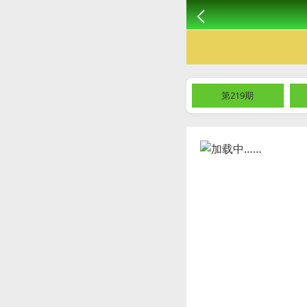
第219期