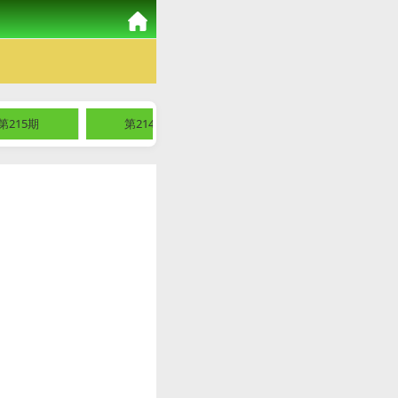
第215期
第214期
第213期
第2