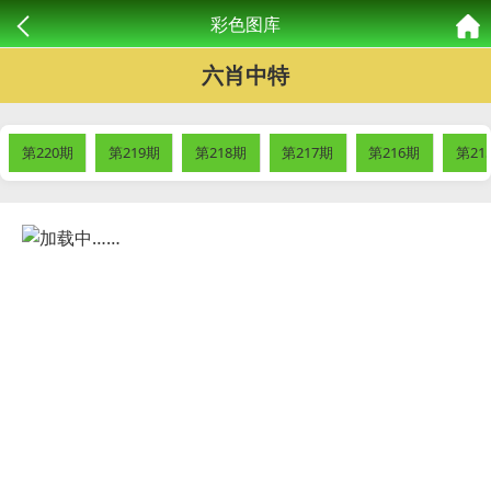
彩色图库
六肖中特
第220期
第219期
第218期
第217期
第216期
第21