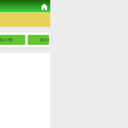
第217期
第216期
第215期
第2