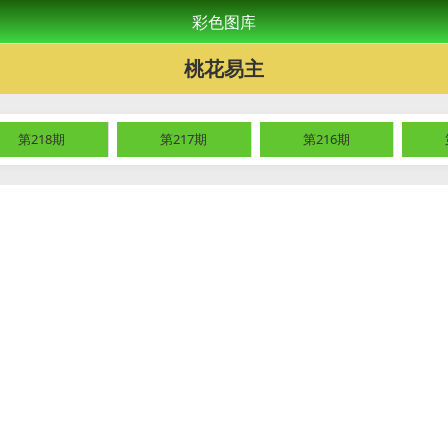
彩色图库
桃花易主
第218期
第217期
第216期