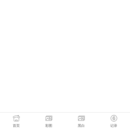
首页
彩图
黑白
记录