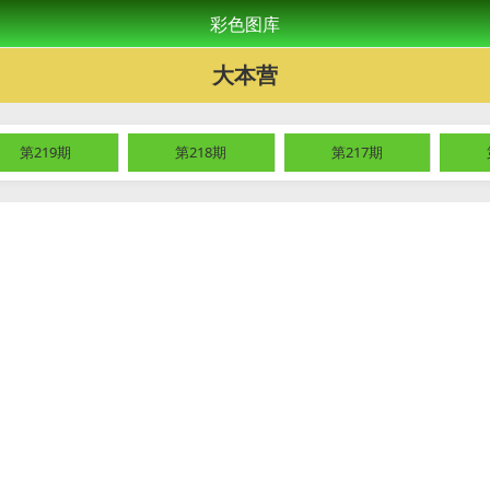
彩色图库
大本营
第219期
第218期
第217期