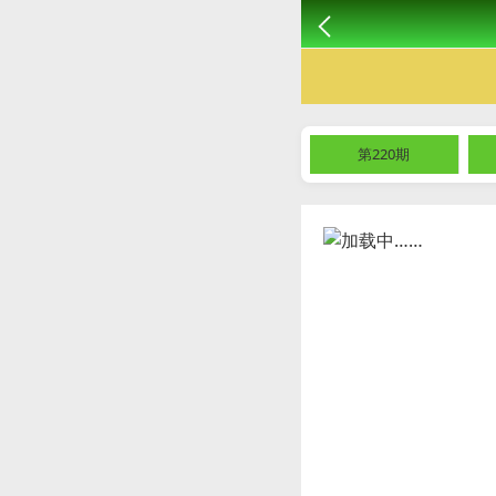
第220期