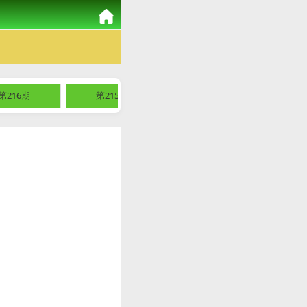
第216期
第215期
第214期
第2