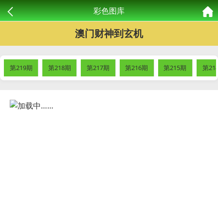
彩色图库
澳门财神到玄机
第219期
第218期
第217期
第216期
第215期
第21