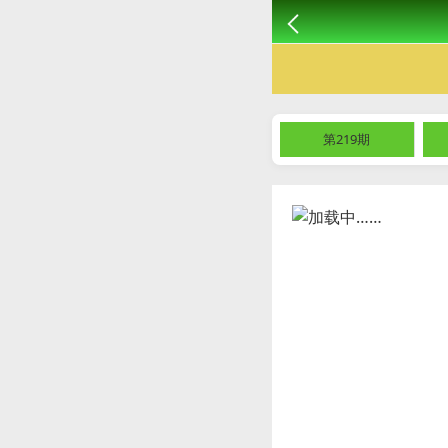
第219期