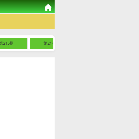
第215期
第214期
第213期
第2