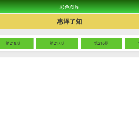
彩色图库
惠泽了知
第218期
第217期
第216期