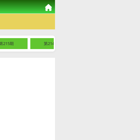
第215期
第214期
第213期
第2