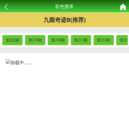
彩色图库
九龍奇迹B(推荐)
第220期
第219期
第218期
第217期
第216期
第21