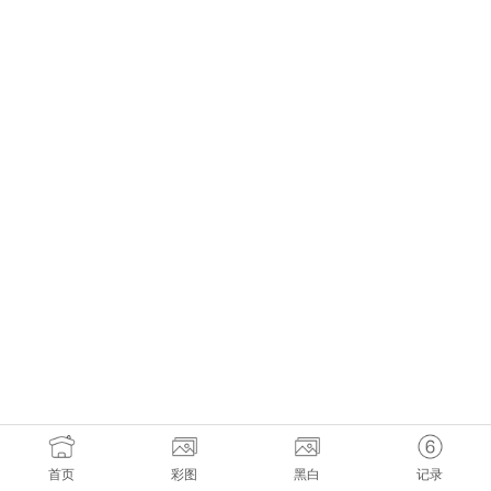
首页
彩图
黑白
记录