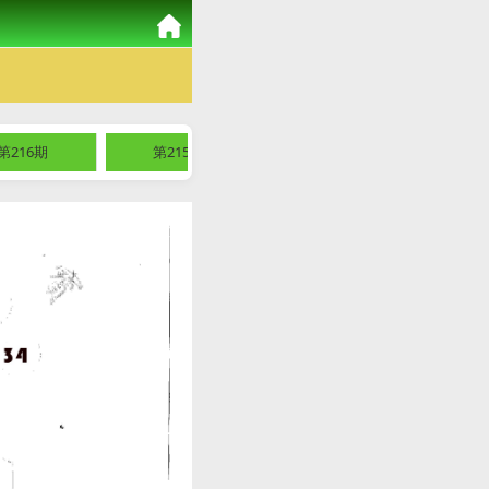
第216期
第215期
第214期
第2