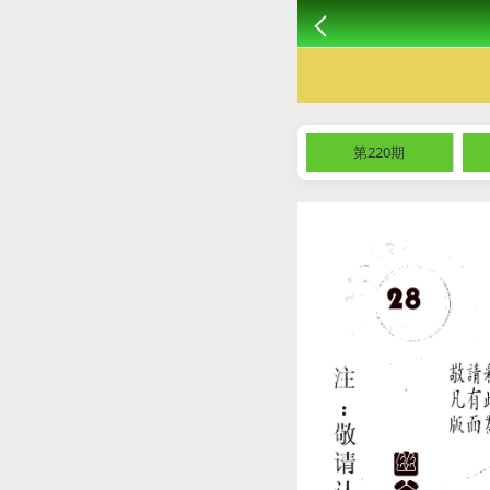
第220期