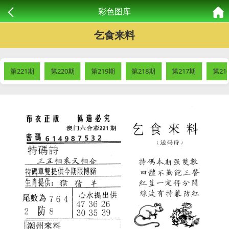
彩色图库
乞食来料
第221期
第220期
第219期
第218期
第217期
第21