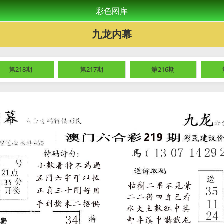
彩色图库
九龙内幕
第218期
第217期
第216期