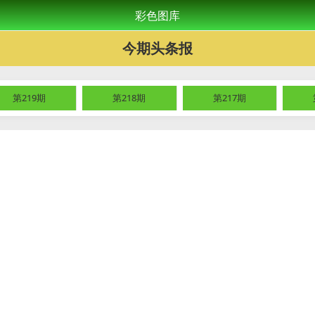
彩色图库
今期头条报
第219期
第218期
第217期