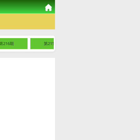
第216期
第215期
第214期
第2