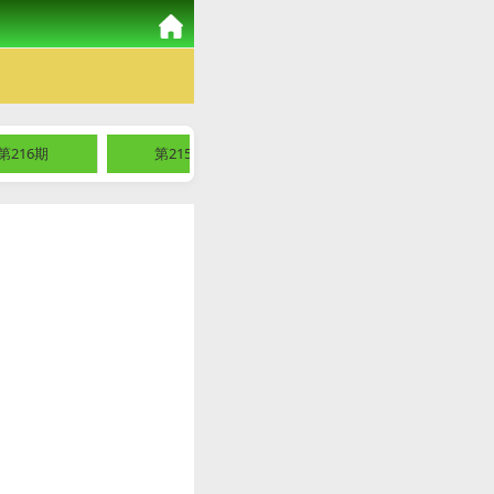
第216期
第215期
第214期
第2