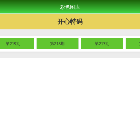
彩色图库
开心特码
第219期
第218期
第217期