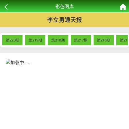
彩色图库
李立勇通天报
第220期
第219期
第218期
第217期
第216期
第21