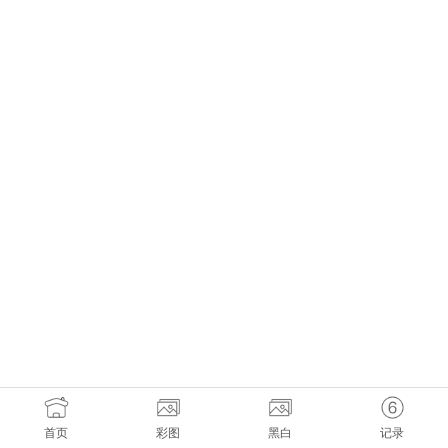
首页
彩图
黑白
记录