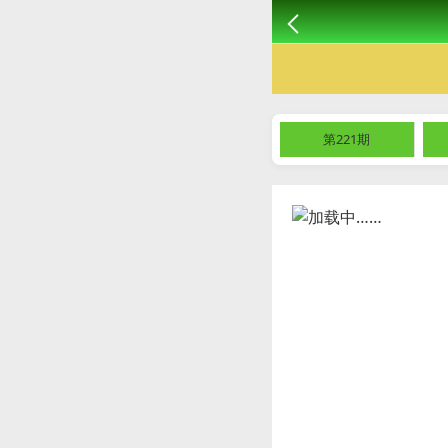
第221期