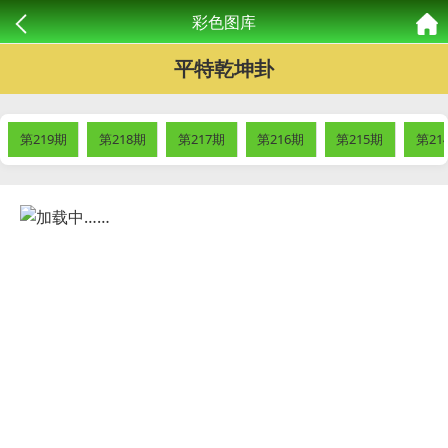
彩色图库
平特乾坤卦
第219期
第218期
第217期
第216期
第215期
第21