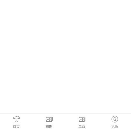
首页
彩图
黑白
记录