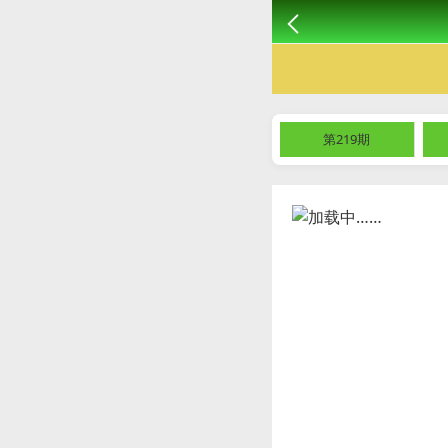
第219期