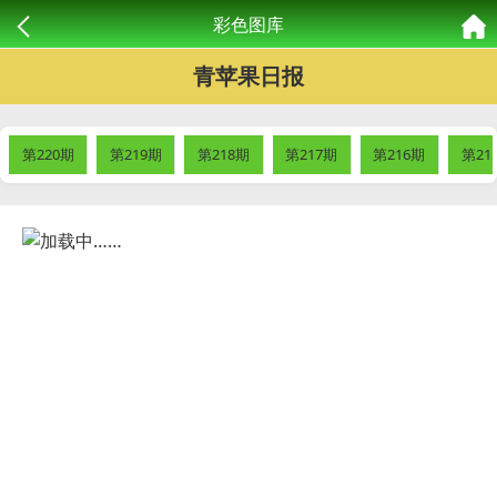
彩色图库
青苹果日报
第220期
第219期
第218期
第217期
第216期
第21