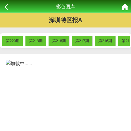
彩色图库
深圳特区报A
第220期
第219期
第218期
第217期
第216期
第21