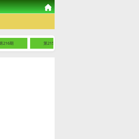
第216期
第215期
第214期
第2