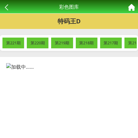
彩色图库
特码王D
第221期
第220期
第219期
第218期
第217期
第21