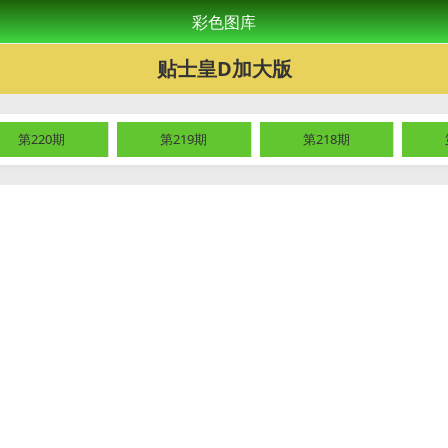
彩色图库
贴士皇D加大版
第220期
第219期
第218期