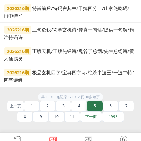
特肖前后/特码在其中/干掉四分一/庄家绝吃码/一
2026216期
肖中特平
三句欲钱/简单玄机诗/传真一句话/提供一句解/精
2026216期
淮特码诗
正版天机/正版先锋诗/鬼谷子总纲/先生总纲诗/黄
2026216期
大仙赐灵
极品玄机四字/宝典四字诗/绝杀半波王/一波中特/
2026216期
四字诗解
共 19915 条记录 5/1992 页 10条每页
上一页
1
2
3
4
5
6
7
8
9
10
11
下一页
1992