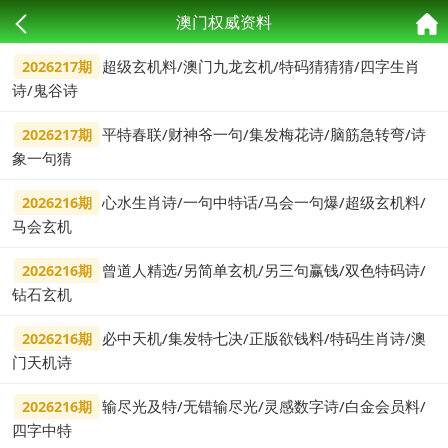
澳门权威资料
超级玄机料/澳门九龙玄机/特码猜猜猜/四字生肖
2026217期
诗/鬼谷诗
平特春联/财神爷一句/集发梅花诗/脑筋急转弯/诗
2026217期
象一句猜
心水生肖诗/一句中特话/马会一句爆/超级玄机料/
2026216期
马会玄机
曾道人精选/另简单玄机/另三句赢钱/双色特码诗/
2026216期
钻石玄机
必中天机/集发特七决/正版欲钱料/特码生肖诗/澳
2026216期
门天机诗
输尽光及特/无错输尽光/灵感数字诗/白金会员料/
2026216期
四字中特