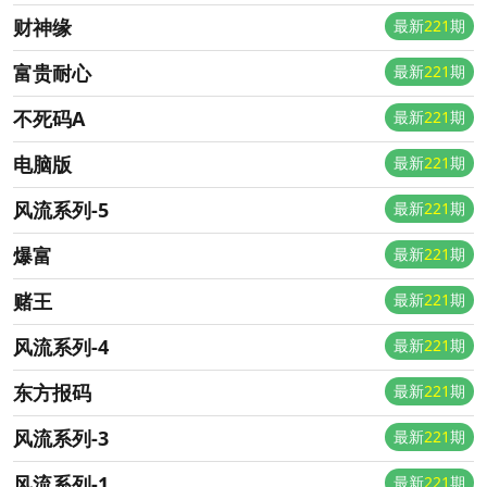
财神缘
最新
221
期
富贵耐心
最新
221
期
不死码A
最新
221
期
电脑版
最新
221
期
风流系列-5
最新
221
期
爆富
最新
221
期
赌王
最新
221
期
风流系列-4
最新
221
期
东方报码
最新
221
期
风流系列-3
最新
221
期
风流系列-1
最新
221
期