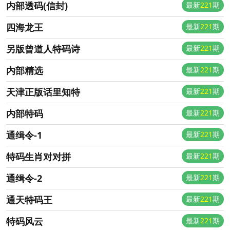
内部透码(信封)
最新
221
期
四海龙王
最新
221
期
另版曾道人特码诗
最新
221
期
内部精选
最新
221
期
天津正版话里知特
最新
221
期
内部特码
最新
221
期
通缉令-1
最新
221
期
特码生肖对对拼
最新
221
期
通缉令-2
最新
221
期
通天特码王
最新
221
期
特码风云
最新
221
期