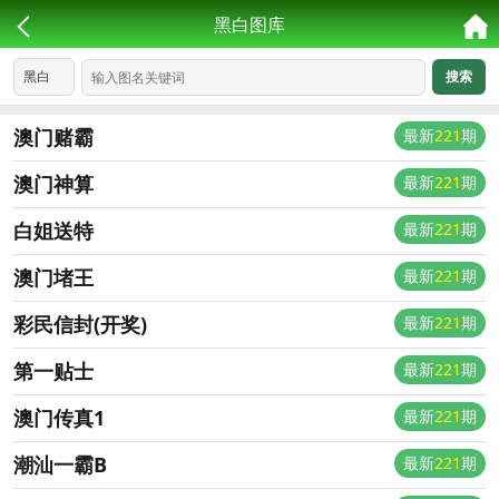
黑白图库
搜索
澳门赌霸
最新
221
期
澳门神算
最新
221
期
白姐送特
最新
221
期
澳门堵王
最新
221
期
彩民信封(开奖)
最新
221
期
第一贴士
最新
221
期
澳门传真1
最新
221
期
潮汕一霸B
最新
221
期