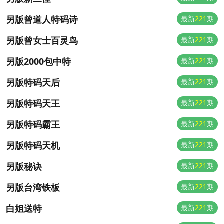
另版曾道人特码诗
最新
221
期
另版曾女士百灵鸟
最新
221
期
另版2000包中特
最新
221
期
另版特码天后
最新
221
期
另版特码天王
最新
221
期
另版特码霸王
最新
221
期
另版特码天机
最新
221
期
另版秘诀
最新
221
期
另版台湾铁板
最新
221
期
白姐送特
最新
221
期