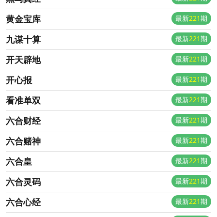
黄金宝库
最新
221
期
九谋十算
最新
221
期
开天辟地
最新
221
期
开心报
最新
221
期
看准单双
最新
221
期
六合财经
最新
221
期
六合赌神
最新
221
期
六合皇
最新
221
期
六合灵码
最新
221
期
六合心经
最新
221
期