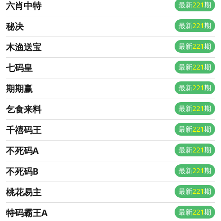
六肖中特
最新
221
期
秘决
最新
221
期
木渔送宝
最新
221
期
七码皇
最新
221
期
期期赢
最新
221
期
乞食来料
最新
221
期
千禧码王
最新
221
期
不死码A
最新
221
期
不死码B
最新
221
期
桃花易主
最新
221
期
特码霸王A
最新
221
期