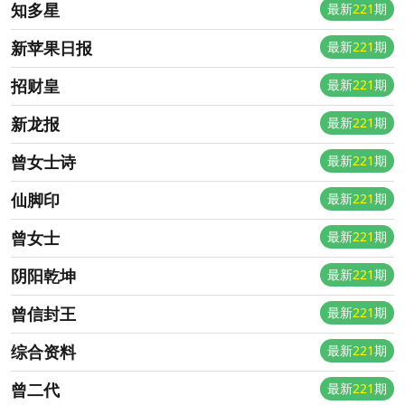
知多星
最新
221
期
新苹果日报
最新
221
期
招财皇
最新
221
期
新龙报
最新
221
期
曾女士诗
最新
221
期
仙脚印
最新
221
期
曾女士
最新
221
期
阴阳乾坤
最新
221
期
曾信封王
最新
221
期
综合资料
最新
221
期
曾二代
最新
221
期