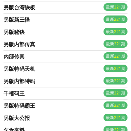
另版台湾铁板
最新
221
期
另版新三怪
最新
221
期
另版秘诀
最新
221
期
另版内部传真
最新
221
期
内部传真
最新
221
期
另版特码天机
最新
221
期
另版内部特码
最新
221
期
千禧码王
最新
221
期
另版特码霸王
最新
221
期
另版大公报
最新
221
期
乞食来料
最新
221
期