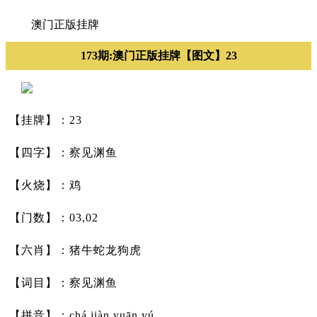
澳门正版挂牌
173期:澳门正版挂牌【图文】23
【挂牌】：23
【四字】：察见渊鱼
【火烧】：鸡
【门数】：03,02
【六肖】：猪牛蛇龙狗虎
【词目】：察见渊鱼
【拼音】：chá jiàn yuān yú