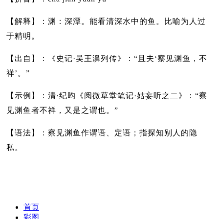
【解释】：渊：深潭。能看清深水中的鱼。比喻为人过
于精明。
【出自】：《史记·吴王濞列传》：“且夫‘察见渊鱼，不
祥’。”
【示例】：清·纪昀《阅微草堂笔记·姑妄听之二》：“察
见渊鱼者不祥，又是之谓也。”
【语法】：察见渊鱼作谓语、定语；指探知别人的隐
私。
首页
彩图