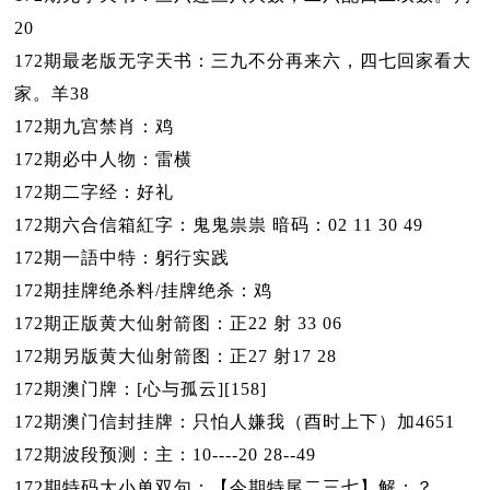
20

172期最老版无字天书：三九不分再来六，四七回家看大
家。羊38

172期九宫禁肖：鸡

172期必中人物：雷横

172期二字经：好礼

172期六合信箱紅字：鬼鬼祟祟 暗码：02 11 30 49

172期一語中特：躬行实践

172期挂牌绝杀料/挂牌绝杀：鸡

172期正版黄大仙射箭图：正22 射 33 06

172期另版黄大仙射箭图：正27 射17 28

172期澳门牌：[心与孤云][158]

172期澳门信封挂牌：只怕人嫌我（酉时上下）加4651

172期波段预测：主：10----20 28--49

172期特码大小单双句：【今期特尾二三七】解：？
