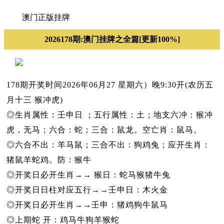
澳门正版挂牌
2026178期:澳门挂牌之全篇[更新100%]
178期开奖时间2026年06月27 星期六）晚9:30开(农历五
月十三 猴冲虎)

◎生肖属性：壬申日 ；五行属性：土；地支六冲：猴冲
虎，无马；六合：蛇；三合：鼠龙。空亡肖：鼠马。

◎六合不出：羊马鼠；三合不出：狗鸡兔；应开生肖：
猪鼠羊蛇鸡。防：猴牛

◎开奖日必开生肖→→ 猴日：蛇马猴猪牛兔

◎开奖日日柱对应五行→→壬申日：木火金

◎开奖日必开生肖→→壬申：猪鸡狗牛鼠马

◎上期蛇 开：鸡马牛狗羊猴蛇
