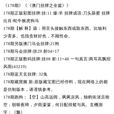
《178期》《《澳门挂牌之全篇》》

178期正版彩图挂牌:挂:11 爆:羊 挂牌成语:刀头舔蜜 挂牌
出肖:蛇牛猴虎狗马

178期【解 释】舔：用舌头接触东西或取东西。比喻利
少害多。也指贪财好色，不顾性命。

178期另版澳门马会挂牌:21狗

178期马会挂牌:挂29 射04=17

178期正版数码挂牌:挂08 射:11=46 一句真言:两耳高飘招
风雨(43219)

178期蓝天玄挂牌: 32兔

178期藏寶圖 新:原版藏宝图已经停料，现在网络上的都
是仿制版本，请谨慎参考。

178期跑狗：【空】山高远阔，飒飒凉风，独鹤依渚且映
空；朝唳夜啼，夕雨濛濛，何日配得鸳与凤。玄機測
字：《飘》
