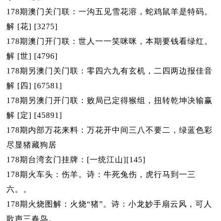
178期澳门关门联：一沟五见雪花溶，蛇鸡鼠羊是特码。
解 [花] [3275]

178期澳门开门联：世人一一笑咪咪，本期要钱看绿红。
解 [世] [4796]

178期另澳门关门联：零四六九有玄机，二四两边报佳音 
解 [四] [67581]

178期另澳门开门联：败局已定得猴组，扭转乾坤决输赢 
解 [定] [45891]

178期内部万花来料：万花开中间三八不要二，绿蓝色彩
尽显猪藏狗居

178期台湾玄门挂牌：[一统江山][145]

178期火车头：伤羊。诗：牛死兔伤，虎行马到一三
六。。

178期火烧图解：火烧“猪”。诗：小龙妙手扇云风，可人
歌声三春鸟。
