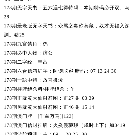
178期无字天书：五六遇七得特码，本期特码必开双。马
28

178期最老版无字天书：众骂之毒你莫藏，奴才无福入深
渊。猪25

178期九宫禁肖：鸡

178期必中人物：济公

178期二字经：丰富

178期六合信箱紅字：阿谀取容 暗码：07 13 24 30

178期一語中特：放习撒泼

178期挂牌绝杀料/挂牌绝杀：羊

178期正版黄大仙射箭图：正27 射 03 39

178期另版黄大仙射箭图：正46 射 15 14

178期澳门牌：[千军万马][123]

178期澳门信封挂牌：火炎侵琬琰（戌时上下）加3419

178期波段预测：主：09----20 25--30
