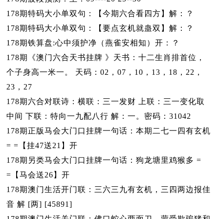
178期特码大小单双句：【今期六合看四方】解：？

178期特码大小单双句：【要点玄机就蛊双】解：？

178期铁算盘:心中须护净（燕雀安相知）开：？

178期《澳门六合天书挂牌 》天书：十二生肖排首位，
个子身高一米一。 天码：02，07，10，13，18，22，
23，27

178期六合对联诗：横联：三一发财 上联：三一变化取
中间 下联：特向一九配八行 解：一。密码：31042

178期正版马会大门口挂牌一句话：本期二七一四有玄机
= =【挂47送21】开

178期另类马会大门口挂牌一句话：狗龙塘里鸡猴多 = 
=【马会送26】开

178期澳门生活开门联：三六三九有玄机，三四两边报佳
音 解 [两] [45891]

178期澳门生活关门联：佛口蛇心两面刀，蒙受欺骗猪和