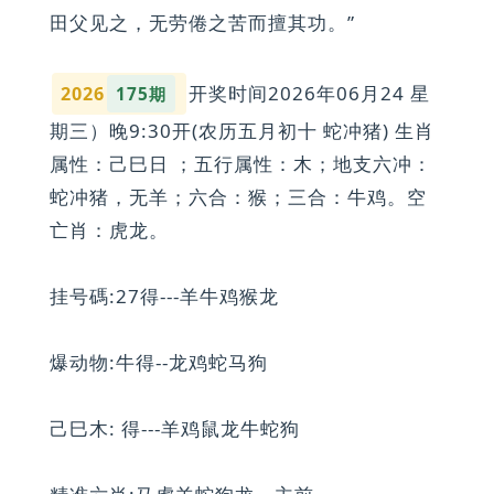
田父见之，无劳倦之苦而擅其功。”
开奖时间2026年06月24 星
2026
175期
期三）晚9:30开(农历五月初十 蛇冲猪) 生肖
属性：己巳日 ；五行属性：木；地支六冲：
蛇冲猪，无羊；六合：猴；三合：牛鸡。空
亡肖：虎龙。
挂号碼:27得---羊牛鸡猴龙
爆动物:牛得--龙鸡蛇马狗
己巳木: 得---羊鸡鼠龙牛蛇狗