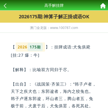
高手解挂牌
2026175期:神算子解正掛成语OK
澳门金龙版：www.100787.com
【
】：挂牌成语:犬兔俱毙
2026
175期
[挂:27 爆：牛]
【解释】：比喻双方同归于尽。
【出自】：《战国策·齐策三》：“韩子卢者，
天下之疾犬也；东郭逡者，海内之狡兔也。
韩子卢逐东郭逡，环山者三，腾山者五，兔
极于前，犬废于后，犬兔俱罢，各死其处。