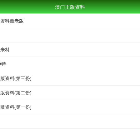
澳门正版资料
合资料最老版
点来料
中特
版资料(第三份)
版资料(第二份)
版资料(第一份)